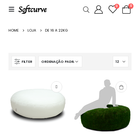
0
0
HOME
LOJA
DE 16 A 22KG
FILTER