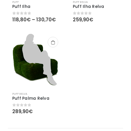
PUFF
PUFF RELVA
Puff Ilha
Puff Ilha Relva
Price
118,80
€
–
130,70
€
259,90
€
0
out of 5
0
out of 5
range:
118,80€
through
130,70€
PUFF RELVA
Puff Palma Relva
289,90
€
0
out of 5