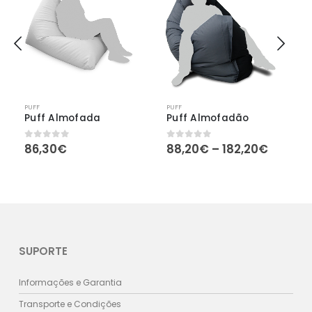
PUFF
PUFF
Puff Almofada
Puff Almofadão
Price
86,30
€
88,20
€
–
182,20
€
0
out of 5
0
out of 5
range:
88,20€
throug
182,20
SUPORTE
Informações e Garantia
Transporte e Condições