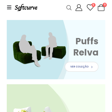
0
0
Puffs
Relva
VER COLEÇÃO