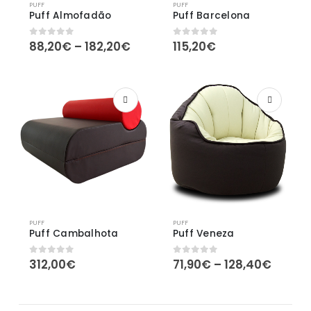
PUFF
PUFF
Puff Almofadão
Puff Barcelona
Price
88,20
€
–
182,20
€
115,20
€
0
out of 5
0
out of 5
range:
88,20€
through
182,20€
PUFF
PUFF
Puff Cambalhota
Puff Veneza
Price
312,00
€
71,90
€
–
128,40
€
0
out of 5
0
out of 5
range:
71,90€
throu
128,4