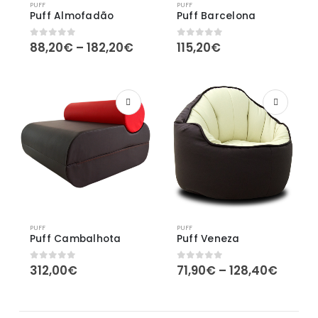
PUFF
PUFF
Puff Almofadão
Puff Barcelona
Price
88,20
€
–
182,20
€
115,20
€
0
out of 5
0
out of 5
range:
88,20€
through
182,20€
PUFF
PUFF
Puff Cambalhota
Puff Veneza
Price
312,00
€
71,90
€
–
128,40
€
0
out of 5
0
out of 5
range:
71,90€
throu
128,4