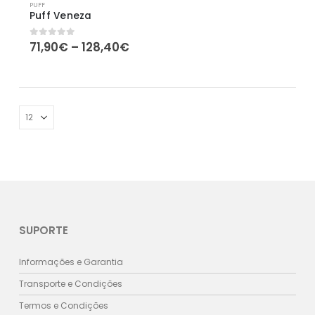
PUFF
Puff Veneza
Price
71,90
€
–
128,40
€
0
out of 5
range:
71,90€
through
128,40€
SUPORTE
Informações e Garantia
Transporte e Condições
Termos e Condições