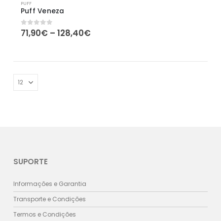
PUFF
Puff Veneza
Price
71,90
€
–
128,40
€
0
out of 5
range:
71,90€
through
128,40€
SUPORTE
Informações e Garantia
Transporte e Condições
Termos e Condições