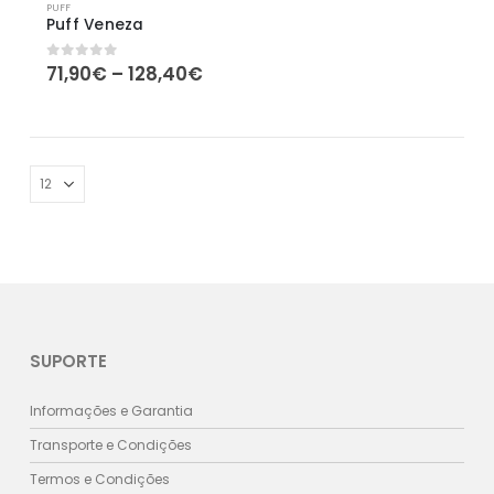
PUFF
Puff Veneza
Price
71,90
€
–
128,40
€
0
out of 5
range:
71,90€
through
128,40€
SUPORTE
Informações e Garantia
Transporte e Condições
Termos e Condições