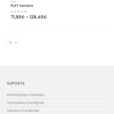
PUFF
Puff Veneza
Price
71,90
€
–
128,40
€
0
out of 5
range:
71,90€
through
128,40€
SUPORTE
Informações e Garantia
Transporte e Condições
Termos e Condições