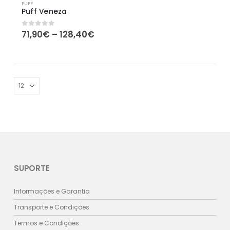
PUFF
Puff Veneza
Price
71,90
€
–
128,40
€
0
out of 5
range:
71,90€
through
128,40€
SUPORTE
Informações e Garantia
Transporte e Condições
Termos e Condições