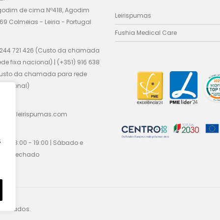
godim de cima Nº418, Agodim
Leirispumas
69 Colmeias - Leiria - Portugal
Fushia Medical Care
 244 721 426 (Custo da chamada
ede fixa nacional) | (+351) 916 638
Custo da chamada para rede
nacional)
cial@leirispumas.com
:
s
Sex / 8:00 - 19:00 | Sábado e
go / fechado
eservados.