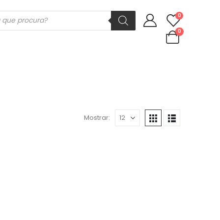
ducts
0
rch
0
Mostrar: