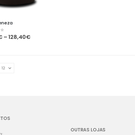
eneza
Price
of 5
€
–
128,40
€
range:
71,90€
through
128,40€
CTOS
OUTRAS LOJAS
a: