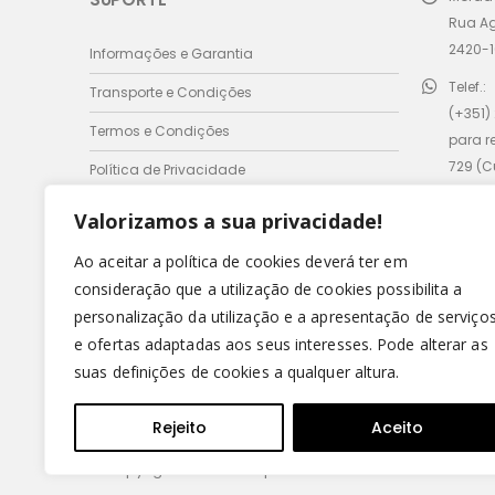
Rua A
2420-1
Informações e Garantia
Telef.:
Transporte e Condições
(+351)
Termos e Condições
para r
729 (
Política de Privacidade
móvel 
Valorizamos a sua privacidade!
Email:
comer
Ao aceitar a política de cookies deverá ter em
consideração que a utilização de cookies possibilita a
Horário
personalização da utilização e a apresentação de serviço
Seg - 
e ofertas adaptadas aos seus interesses. Pode alterar as
Domin
suas definições de cookies a qualquer altura.
Rejeito
Aceito
© Copyright 2022 - Leirispumas Lda. Todos os direitos r