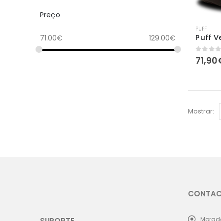
Preço
PUFF
Puff V
71.00
€
129.00
€
0
out 
71,90
Mostrar:
CONTA
Morad
SUPORTE