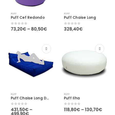
PUFF
PUFF
Puff Cef Redondo
Puff Chaise Long
Price
73,20
€
–
80,50
€
328,40
€
0
out of 5
0
out of 5
range:
73,20€
through
80,50€
PUFF
PUFF
Puff Chaise Long Duplo
Puff Ilha
Price
431,50
€
–
118,80
€
–
130,70
€
0
out of 5
0
out of 5
Price
range
499,90
€