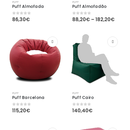
PUFF
PUFF
Puff Almofada
Puff Almofadão
Price
86,30
€
88,20
€
–
182,20
€
0
out of 5
0
out of 5
range
88,20
throu
182,2
PUFF
PUFF
Puff Barcelona
Puff Cairo
115,20
€
140,40
€
0
out of 5
0
out of 5