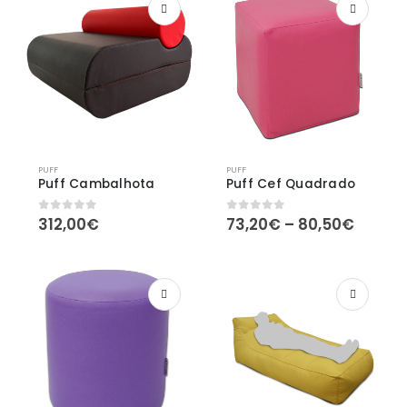
PUFF
PUFF
Puff Cambalhota
Puff Cef Quadrado
Price
312,00
€
73,20
€
–
80,50
€
0
out of 5
0
out of 5
range:
73,20
throu
80,50