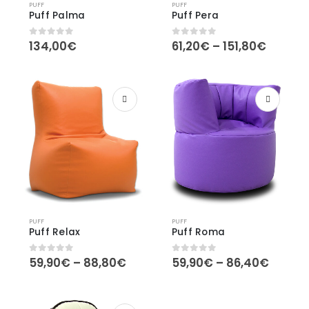
PUFF
PUFF
Puff Palma
Puff Pera
Price
134,00
€
61,20
€
–
151,80
€
0
out of 5
0
out of 5
range:
61,20€
throug
151,80€
PUFF
PUFF
Puff Relax
Puff Roma
Price
Price
59,90
€
–
88,80
€
59,90
€
–
86,40
€
0
out of 5
0
out of 5
range:
range:
59,90€
59,90
through
throu
88,80€
86,40