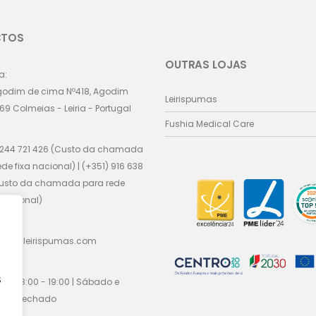
CTOS
OUTRAS LOJAS
a:
godim de cima Nº418, Agodim
Leirispumas
69 Colmeias - Leiria - Portugal
Fushia Medical Care
 244 721 426 (Custo da chamada
ede fixa nacional) | (+351) 916 638
Custo da chamada para rede
nacional)
cial@leirispumas.com
:
s
Sex / 8:00 - 19:00 | Sábado e
go / fechado