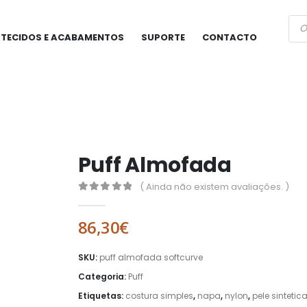
Pro
sea
TECIDOS E ACABAMENTOS
SUPORTE
CONTACTO
Puff Almofada
( Ainda não existem avaliações. )
0
out of 5
86,30
€
SKU:
puff almofada softcurve
Categoria:
Puff
Etiquetas:
costura simples
,
napa
,
nylon
,
pele sintetic