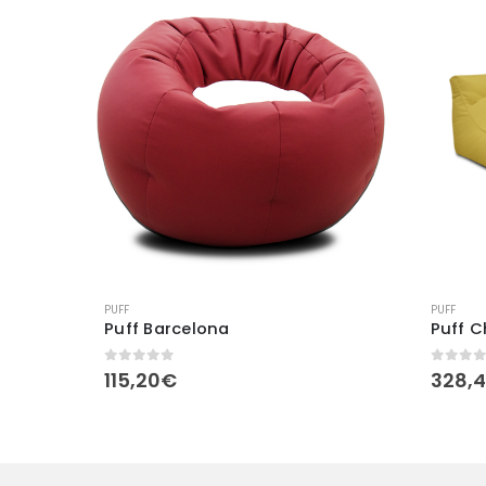
PUFF
PUFF
Puff Barcelona
Puff C
0
out of 5
0
out 
115,20
€
328,
:
0€
ugh
0€