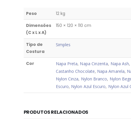
Peso
12 kg
Dimensões
150 × 120 × 110 cm
(C x L x A)
Tipo de
Simples
Costura
Cor
Napa Preta
,
Napa Cinzenta
,
Napa Ash
Castanho Chocolate
,
Napa Amarela
,
N
Nylon Cinza
,
Nylon Branco
,
Nylon Bege
Escuro
,
Nylon Azul Escuro
,
Nylon Azul 
PRODUTOS RELACIONADOS