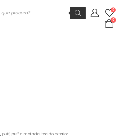
ducts
0
rch
0
a
,
puff
,
puff almofada
,
tecido exterior