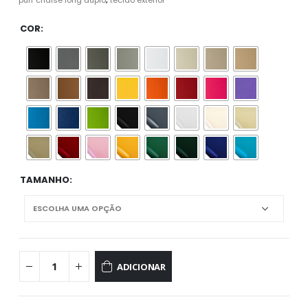
puff chaise long duplo
,
tecido exterior
COR
TAMANHO
ADICIONAR