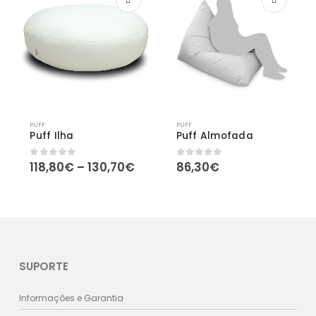
PUFF
PUFF
Puff Ilha
Puff Almofada
Price
118,80
€
–
130,70
€
86,30
€
0
out of 5
0
out of 5
range:
118,80€
through
130,70€
SUPORTE
Informações e Garantia