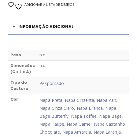
ADICIONAR À LISTA DE DESEJOS
INFORMAÇÃO ADICIONAL
Peso
n.d.
Dimensões
n.d.
(C x L x A)
Tipo de
Pespontado
Costura
Cor
Napa Preta
,
Napa Cinzenta
,
Napa Ash
,
Napa Cinza Claro
,
Napa Branca
,
Napa
Bege Butterfly
,
Napa Toffee
,
Napa Bege
,
Napa Taupe
,
Napa Camel
,
Napa Castanho
Chocolate
,
Napa Amarela
,
Napa Laranja
,