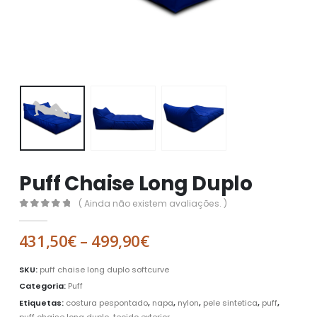
Puff Chaise Long Duplo
( Ainda não existem avaliações. )
0
out of 5
Price
431,50
€
–
499,90
€
range:
431,50€
SKU:
puff chaise long duplo softcurve
through
Categoria:
Puff
499,90€
Etiquetas:
costura pespontado
,
napa
,
nylon
,
pele sintetica
,
puff
,