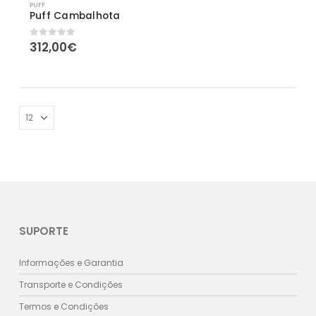
PUFF
Puff Cambalhota
312,00
€
0
out of 5
SUPORTE
Informações e Garantia
Transporte e Condições
Termos e Condições