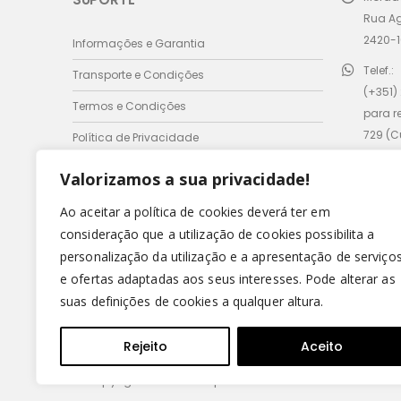
Rua A
2420-1
Informações e Garantia
Telef.:
Transporte e Condições
(+351)
Termos e Condições
para r
729 (
Política de Privacidade
móvel 
Valorizamos a sua privacidade!
Email:
comer
Ao aceitar a política de cookies deverá ter em
consideração que a utilização de cookies possibilita a
Horário
personalização da utilização e a apresentação de serviço
Seg - 
e ofertas adaptadas aos seus interesses. Pode alterar as
Domin
suas definições de cookies a qualquer altura.
Rejeito
Aceito
© Copyright 2022 - Leirispumas Lda. Todos os direitos r