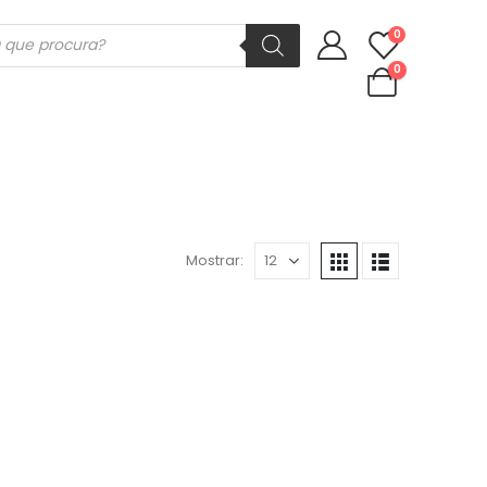
ducts
0
rch
0
Mostrar: