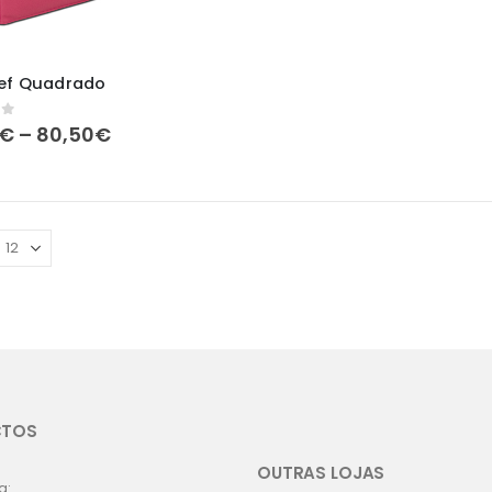
Cef Quadrado
Price
of 5
€
–
80,50
€
range:
73,20€
through
80,50€
CTOS
OUTRAS LOJAS
a: