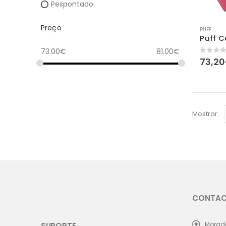
Pespontado
Preço
PUFF
Puff 
73.00
€
81.00
€
0
out 
73,20
Mostrar:
CONTA
Morad
SUPORTE