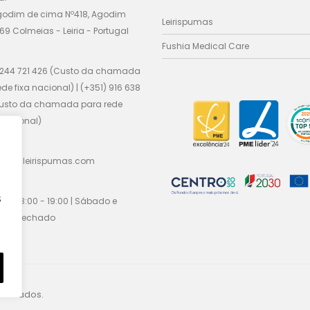
godim de cima Nº418, Agodim
Leirispumas
69 Colmeias - Leiria - Portugal
Fushia Medical Care
 244 721 426 (Custo da chamada
ede fixa nacional) | (+351) 916 638
Custo da chamada para rede
nacional)
cial@leirispumas.com
:
s
Sex / 8:00 - 19:00 | Sábado e
go / fechado
eservados.