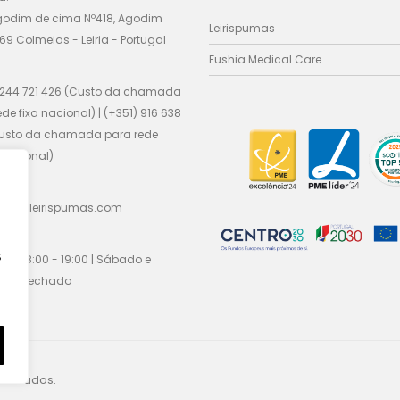
godim de cima Nº418, Agodim
Leirispumas
69 Colmeias - Leiria - Portugal
Fushia Medical Care
 244 721 426 (Custo da chamada
ede fixa nacional) | (+351) 916 638
Custo da chamada para rede
nacional)
cial@leirispumas.com
:
s
Sex / 8:00 - 19:00 | Sábado e
go / fechado
eservados.