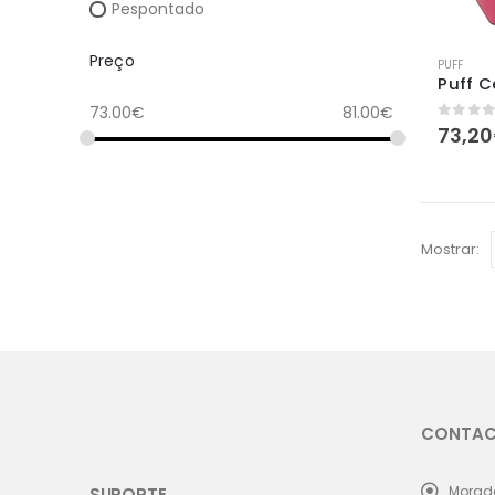
Pespontado
Preço
PUFF
Puff 
73.00
€
81.00
€
0
out 
73,20
Mostrar:
CONTA
Morad
SUPORTE