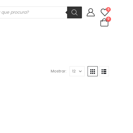
ducts
0
rch
0
Mostrar: