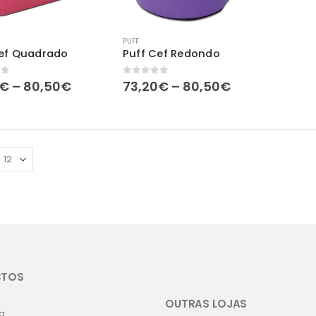
PUFF
Cef Quadrado
Puff Cef Redondo
Price
Price
of 5
0
out of 5
€
–
80,50
€
73,20
€
–
80,50
€
range:
range:
73,20€
73,20€
through
through
80,50€
80,50€
CTOS
OUTRAS LOJAS
a: