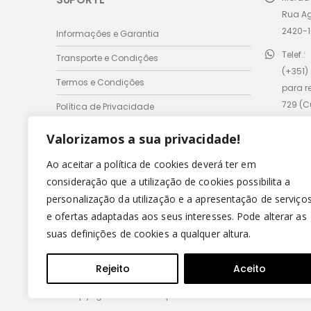
Rua A
2420-1
Informações e Garantia
Telef.:
Transporte e Condições
(+351)
Termos e Condições
para r
729 (
Política de Privacidade
móvel 
Valorizamos a sua privacidade!
Email:
comer
Ao aceitar a política de cookies deverá ter em
consideração que a utilização de cookies possibilita a
Horário
personalização da utilização e a apresentação de serviço
Seg - 
e ofertas adaptadas aos seus interesses. Pode alterar as
Domin
suas definições de cookies a qualquer altura.
Rejeito
Aceito
© Copyright 2022 - Leirispumas Lda. Todos os direitos r