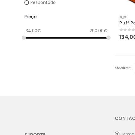
Pespontado
Preço
PUFF
Puff 
134.00
€
290.00
€
0
out 
134,0
Mostrar:
CONTA
Morad
SUPORTE