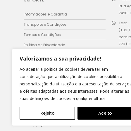
Rua A
2420-1
Informações e Garantia
Telef.:
Transporte e Condições
(+351)
Termos e Condições
para r
729 (
Política de Privacidade
móvel 
Valorizamos a sua privacidade!
Email:
comer
Ao aceitar a política de cookies deverá ter em
consideração que a utilização de cookies possibilita a
Horário
personalização da utilização e a apresentação de serviço
Seg - 
e ofertas adaptadas aos seus interesses. Pode alterar as
Domin
suas definições de cookies a qualquer altura.
Rejeito
Aceito
© Copyright 2022 - Leirispumas Lda. Todos os direitos r