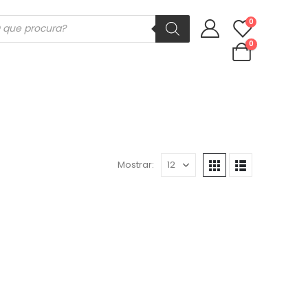
ducts
0
rch
0
Mostrar: