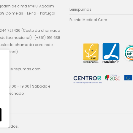
godim de cima Nº418, Agodim
Leirispumas
69 Colmeias - Leiria - Portugal
Fushia Medical Care
 244 721 426 (Custo da chamada
ede fixa nacional) | (+351) 916 638
Custo da chamada para rede
nacional)
cial@leirispumas.com
:
s
Sex / 8:00 - 19:00 | Sábado e
go / fechado
eservados.