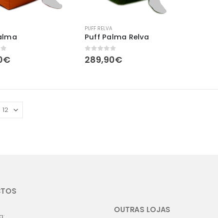
PUFF RELVA
Palma
Puff Palma Relva
of 5
0
out of 5
0
€
289,90
€
CTOS
OUTRAS LOJAS
a: