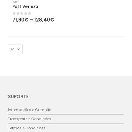
PUFF
Puff Veneza
Price
71,90
€
–
128,40
€
0
out of 5
range:
71,90€
through
128,40€
SUPORTE
Informações e Garantia
Transporte e Condições
Termos e Condições